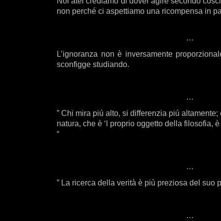
Noi atei crediamo di dover agire secondo cosci
non perché ci aspettiamo una ricompensa in pa
…
L’ignoranza non è inversamente proporzional
sconfigge studiando.
…
” Chi mira piú alto, si differenzia piú altamente; 
natura, che è ‘l proprio oggetto della filosofia, 
“
…
” La ricerca della verità è più preziosa del suo
…